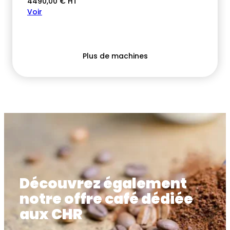
4490,00
€
HT
Voir
Plus de machines
Découvrez également
notre offre café dédiée
aux CHR