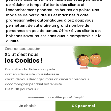
de réduire le temps d’attente des clients et
l’encombrement pendant les heures de pointe. Nos
modèles de percolateurs et machines à café
professionnelles automatiques à prix doux vous
permettent de satisfaire un grand nombre de
personnes en peu de temps. Offrez à vos clients des
boissons savoureuses sans aucun compromis sur la
qualité.
Par exemple, la machine à café Verona RS de
SanRemo conçue pour les restaurants et proposée à
un prix compétitif sur notre boutique, a la capacité de
délivrer plus d’une centaine de tasses par heure. Le
modèle Opéra 2.0, quant à lui, peut aller jusqu’à 200
cafés/h et 120 lattes/h. Parcourez notre
catalogue de
percolateurs et de machines à café automatiques
pour trouver le produit qui correspond aux besoins de
votre établissement de restauration. La maison Pfaff
expédie vos produits dans les plus brefs délais et
vous garantit une livraison sécurisée et rapide.