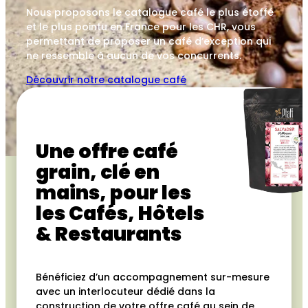
Nous proposons le catalogue café le plus étoffé
et le plus pointu en France pour les CHR, vous
permettant de proposer un café d’exception qui
ne ressemble à aucun de vos concurrents.
Découvrir notre catalogue café
Une offre café
grain, clé en
mains, pour les
les Cafés, Hôtels
& Restaurants
Bénéficiez d’un accompagnement sur-mesure
avec un interlocuteur dédié dans la
construction de votre offre café au sein de