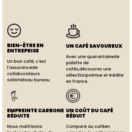
Une sélection inédite de cafés aux notes et
saveurs différentes, pour satisfaire les exigences
de tous les amateurs de café.
Demander un devis
BIEN-ÊTRE
EN
UN CAFÉ
SAVOUREUX
ENTREPRISE
Avec une quarantaine
de
Un bon café, c’est
palette de
l’assurance
de
cafés,
découvrez une
collaborateurs
sélection
pointue et inédite
satisfaits
au bureau.
en France.
EMPREINTE
CARBONE
UN COÛT
DU CAFÉ
RÉDUITE
RÉDUIT
Nous maîtrisons
Comparé au café
en