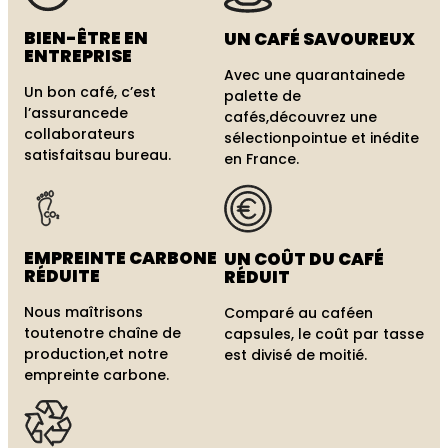
BIEN-ÊTRE
EN
UN CAFÉ
SAVOUREUX
ENTREPRISE
Avec une quarantaine
de
Un bon café, c’est
palette de
l’assurance
de
cafés,
découvrez une
collaborateurs
sélection
pointue et inédite
satisfaits
au bureau.
en France.
EMPREINTE
CARBONE
UN COÛT
DU CAFÉ
RÉDUITE
RÉDUIT
Nous maîtrisons
Comparé au café
en
toute
notre chaîne de
capsules, le coût par tasse
production,
et notre
est divisé de moitié.
empreinte carbone.