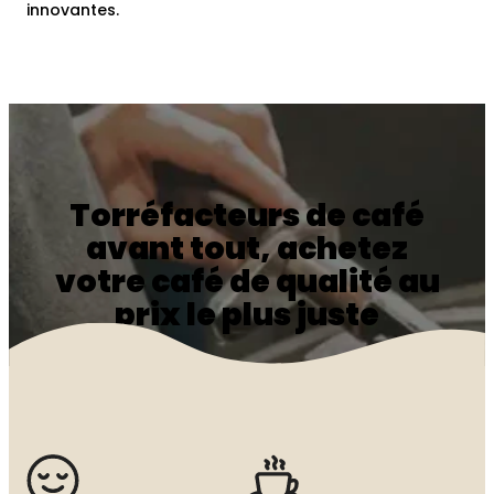
innovantes.
Torréfacteurs de café
avant tout, achetez
votre café de qualité au
prix le plus juste
Une sélection inédite de cafés aux notes et
saveurs différentes, pour satisfaire les exigences
de tous les amateurs de café.
Demander un devis