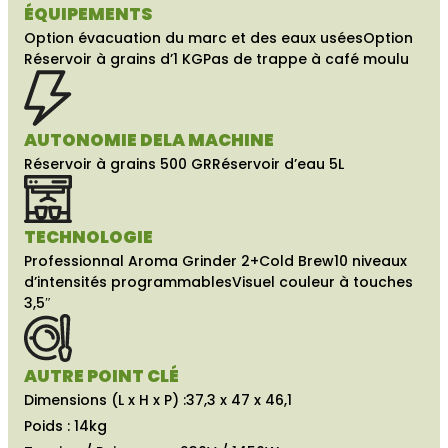
ÉQUIPEMENTS
Option évacuation du marc et des eaux usées
Option
Réservoir à grains d’1 KG
Pas de trappe à café moulu
AUTONOMIE DE
LA MACHINE
Réservoir à grains 500 GR
Réservoir d’eau 5L
TECHNOLOGIE
Professionnal Aroma Grinder 2+
Cold Brew
10 niveaux
d’intensités programmables
Visuel couleur à touches
3,5″
AUTRE POINT CLÉ
Dimensions (L x H x P) :
37,3 x 47 x 46,1
Poids : 14kg