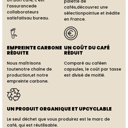
palette de
l’assurance
de
cafés,
découvrez une
collaborateurs
sélection
pointue et inédite
satisfaits
au bureau.
en France.
EMPREINTE
CARBONE
UN COÛT
DU CAFÉ
RÉDUITE
RÉDUIT
Nous maîtrisons
Comparé au café
en
toute
notre chaîne de
capsules, le coût par tasse
production,
et notre
est divisé de moitié.
empreinte carbone.
UN PRODUIT
ORGANIQUE ET
UPCYCLABLE
Le seul déchet que vous produirez est le marc de
café, qui est réutilisable.