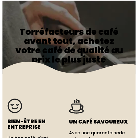
Torréfacteurs de café
avant tout, achetez
votre café de qualité au
prix le plus juste
Une sélection inédite de cafés aux notes et
saveurs différentes, pour satisfaire les exigences
de tous les amateurs de café.
Demander un devis
BIEN-ÊTRE
EN
UN CAFÉ
SAVOUREUX
ENTREPRISE
Avec une quarantaine
de
Un bon café, c’est