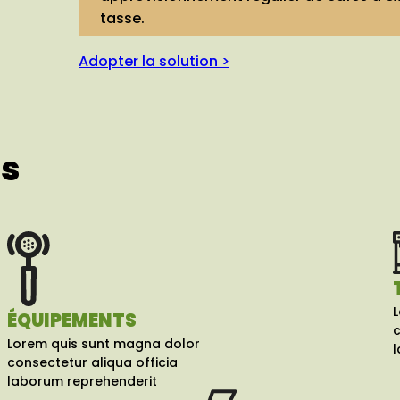
tasse.
Adopter la solution >
es
L
ÉQUIPEMENTS
c
Lorem quis sunt magna dolor
l
consectetur aliqua officia
laborum reprehenderit