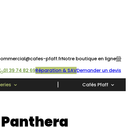
ommercial@cafes-pfaff.fr
Notre boutique en ligne
01 39 74 82 69
Réparation & SAV
Demander un devis
eries
Cafés Pfaff
o Panthera