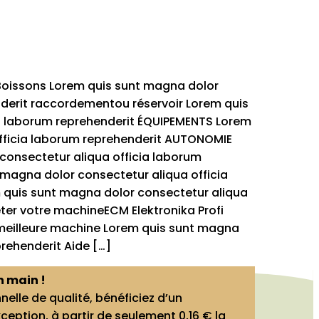
 Boissons Lorem quis sunt magna dolor
nderit raccordementou réservoir Lorem quis
ia laborum reprehenderit ÉQUIPEMENTS Lorem
officia laborum reprehenderit AUTONOMIE
consectetur aliqua officia laborum
magna dolor consectetur aliqua officia
m quis sunt magna dolor consectetur aliqua
ter votre machineECM Elektronika Profi
a meilleure machine Lorem quis sunt magna
prehenderit Aide […]
n main !
elle de qualité, bénéficiez d’un
eption, à partir de seulement 0,16 € la