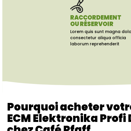
RACCORDEMENT
OU RÉSERVOIR
Lorem quis sunt magna dolo
consectetur aliqua officia
laborum reprehenderit
Pourquoi acheter vot
ECM Elektronika Profi
chez Café Pfaff