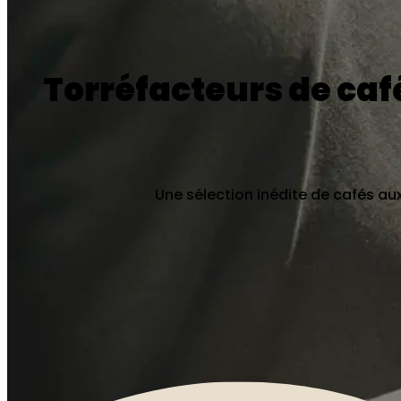
Torréfacteurs de café
Une sélection inédite de cafés aux