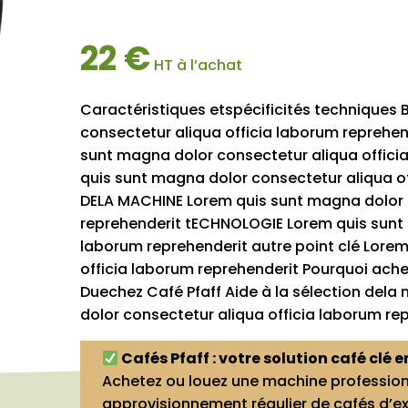
e café
elles / Barista
22 €
omatiques
HT à l’achat
Caractéristiques etspécificités techniques
consectetur aliqua officia laborum reprehe
sunt magna dolor consectetur aliqua offic
quis sunt magna dolor consectetur aliqua 
DELA MACHINE Lorem quis sunt magna dolor 
reprehenderit tECHNOLOGIE Lorem quis sunt 
laborum reprehenderit autre point clé Lore
officia laborum reprehenderit Pourquoi ache
Duechez Café Pfaff Aide à la sélection del
dolor consectetur aliqua officia laborum re
Cafés Pfaff : votre solution café clé e
Achetez ou louez une machine professionn
approvisionnement régulier de cafés d’exc